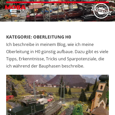
MOBAliebe
Website
Zum
von
Inhalt
Menü
MOBAliebe
springen
KATEGORIE:
OBERLEITUNG H0
Ich beschreibe in meinem Blog, wie ich meine
Oberleitung in H0 günstig aufbaue. Dazu gibt es viele
Tipps, Erkenntnisse, Tricks und Sparpotenziale, die
ich während der Bauphasen beschreibe.