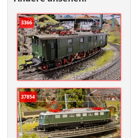
3366
37854