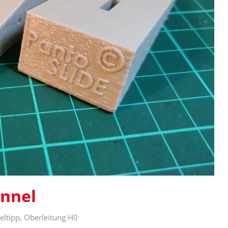
unnel
eltipp
,
Oberleitung H0