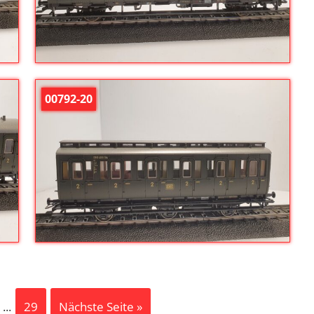
00792-20
...
29
Nächste Seite »