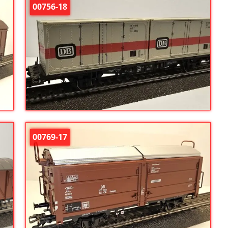
00756-18
00769-17