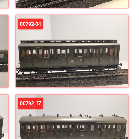
00792-04
00792-17