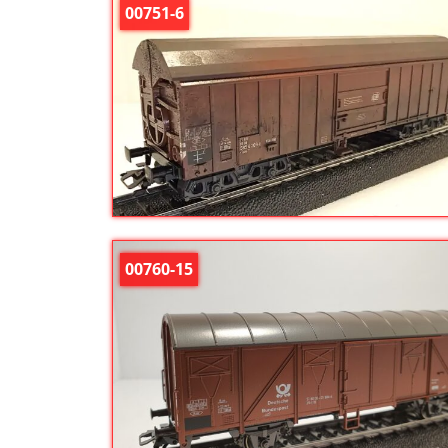
00751-6
00760-15