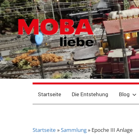
Zum
Inhalt
springen
Eine
MOBAliebe
Website
von
MOBAliebe
Startseite
Die Entstehung
Blog
Startseite
»
Sammlung
»
Epoche III Anlage