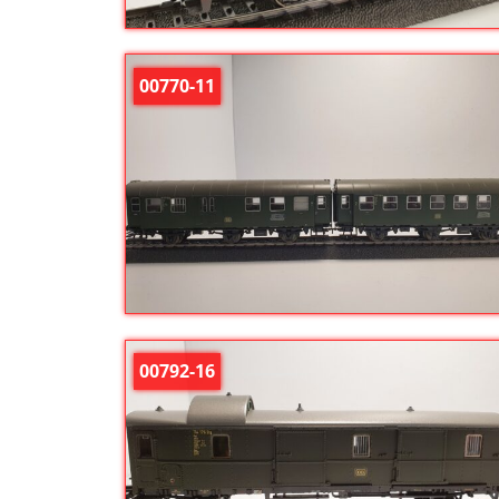
00770-11
00792-16