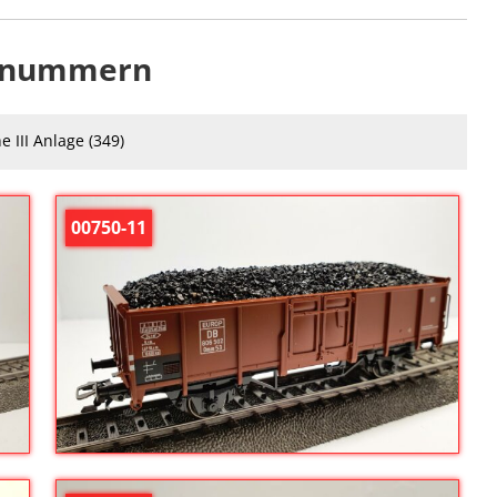
kelnummern
e III Anlage
(349)
00750-11