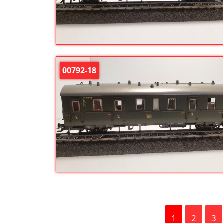
00792-18
1
2
3