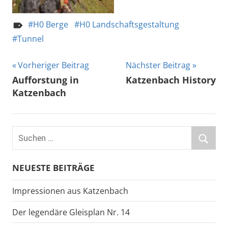
H0 Berge
H0 Landschaftsgestaltung
Tunnel
Beitragsnavigation
Vorheriger Beitrag
Nächster Beitrag
Aufforstung in
Katzenbach History
Katzenbach
Suchen
nach:
Suche
NEUESTE BEITRÄGE
Impressionen aus Katzenbach
Der legendäre Gleisplan Nr. 14