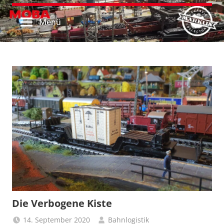
MOBAliebe
Website
Zum
von
Inhalt
Menü
MOBAliebe
springen
Die Verbogene Kiste
14. September 2020
Bahnlogistik