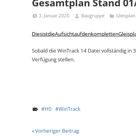
Gesamtplan Stand 01
3. Januar 2020
Baugruppe
Gleisplan
DiesistdieAufsichtaufdenkomplettenGleisp
Sobald die WinTrack 14 Datei vollständig in 
Verfügung stellen.
H0
WinTrack
Beitragsnavigation
Vorheriger Beitrag