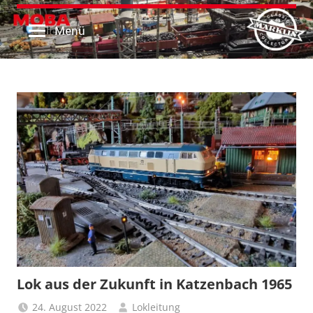
MOBAliebe
Website
Zum
von
Inhalt
Menü
MOBAliebe
springen
Lok aus der Zukunft in Katzenbach 1965
24. August 2022
Lokleitung